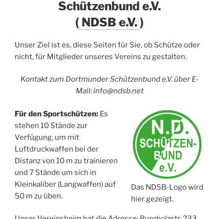
Schützenbund e.V.
(
NDSB e.V.
)
Unser Ziel ist es, diese Seiten für Sie, ob Schütze oder
nicht, für Mitglieder unseres Vereins zu gestalten.
Kontakt zum Dortmunder Schützenbund e.V. über E-
Mail:
info@ndsb.net
Für den Sportschützen:
Es
stehen 10 Stände zur
Verfügung, um mit
Luftdruckwaffen bei der
Distanz von 10 m zu trainieren
und 7 Stände um sich in
Kleinkaliber (Langwaffen) auf
Das NDSB-Logo wird
50 m zu üben.
hier gezeigt.
Unser Vereinsheim hat die Adresse: Burgholzstr. 233