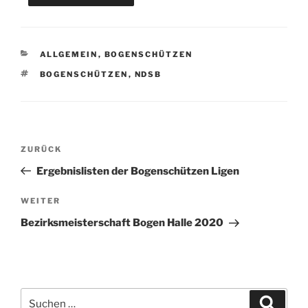
KATEGORIEN
ALLGEMEIN
,
BOGENSCHÜTZEN
SCHLAGWÖRTER
BOGENSCHÜTZEN
,
NDSB
Beitragsnavigation
Vorheriger
ZURÜCK
Beitrag
Ergebnislisten der Bogenschützen Ligen
Nächster
WEITER
Beitrag
Bezirksmeisterschaft Bogen Halle 2020
Suchen
Suche