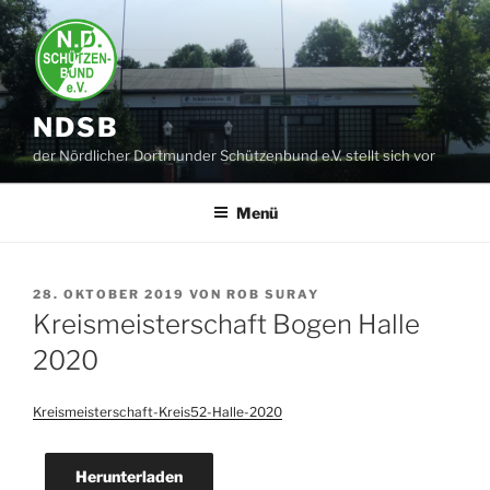
Zum
Inhalt
springen
NDSB
der Nördlicher Dortmunder Schützenbund e.V. stellt sich vor
Menü
VERÖFFENTLICHT
28. OKTOBER 2019
VON
ROB SURAY
AM
Kreismeisterschaft Bogen Halle
2020
Kreismeisterschaft-Kreis52-Halle-2020
Herunterladen