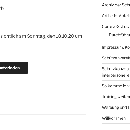
Archiv der Sch
rt)
Artillerie-Abtei
Corona-Schutz
Durchführun
ssichtlich am Sonntag, den 18.10.20 um
Impressum, Ko
Schützenverei
nterladen
Schutzkonzept 
interpersonelle
So komme ich
Trainingszeiten
Werbung und L
Willkommen