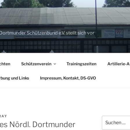
B
Dortmunder Schützenbund e.V. stellt sich vor
chten
Schützenverein
Trainingszeiten
Artillerie-
bung und Links
Impressum, Kontakt, DS-GVO
RAY
Suchen
des Nördl. Dortmunder
nach: