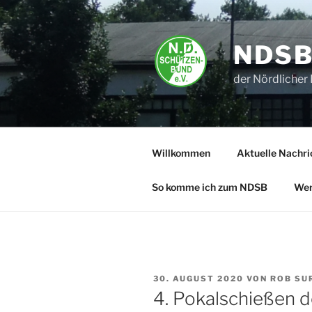
Zum
Inhalt
springen
NDS
der Nördlicher 
Willkommen
Aktuelle Nachri
So komme ich zum NDSB
Wer
VERÖFFENTLICHT
30. AUGUST 2020
VON
ROB SU
AM
4. Pokalschießen 