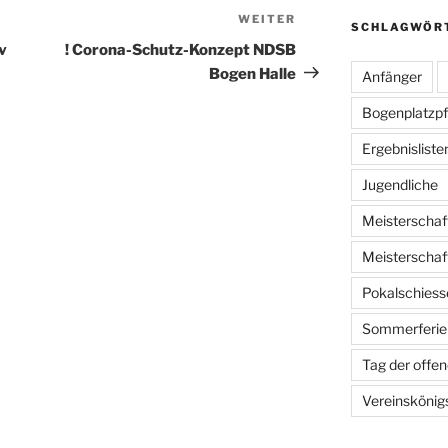
WEITER
Nächster
SCHLAGWÖR
Beitrag
v
! Corona-Schutz-Konzept NDSB
Bogen Halle
Anfänger
Bogenplatzpf
Ergebnisliste
Jugendliche
Meisterschaf
Meisterschaf
Pokalschiess
Sommerferie
Tag der offen
Vereinskönig