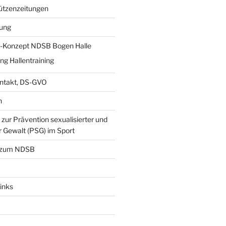
ützenzeitungen
lung
-Konzept NDSB Bogen Halle
g Hallentraining
ntakt, DS-GVO
n
zur Prävention sexualisierter und
r Gewalt (PSG) im Sport
 zum NDSB
inks