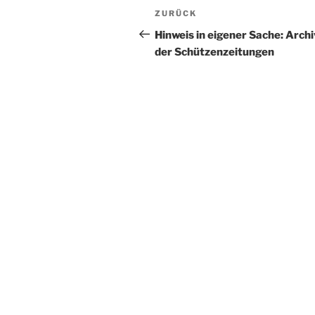
Beitragsnavigation
Vorheriger
ZURÜCK
Beitrag
Hinweis in eigener Sache: Archi
der Schützenzeitungen