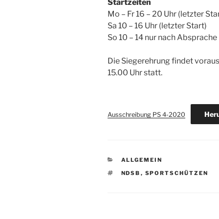
Startzeiten
Mo – Fr 16 – 20 Uhr (letzter Sta
Sa 10 – 16 Uhr (letzter Start)
So 10 – 14 nur nach Absprache
Die Siegerehrung findet vorau
15.00 Uhr statt.
Heru
Ausschreibung PS 4-2020
KATEGORIEN
ALLGEMEIN
SCHLAGWÖRTER
NDSB
,
SPORTSCHÜTZEN