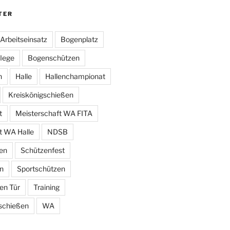
TER
Arbeitseinsatz
Bogenplatz
lege
Bogenschützen
n
Halle
Hallenchampionat
Kreiskönigschießen
t
Meisterschaft WA FITA
t WA Halle
NDSB
en
Schützenfest
n
Sportschützen
en Tür
Training
schießen
WA