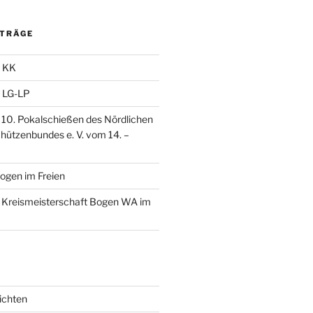
ITRÄGE
g KK
 LG-LP
10. Pokalschießen des Nördlichen
ützenbundes e. V. vom 14. –
Bogen im Freien
 Kreismeisterschaft Bogen WA im
ichten