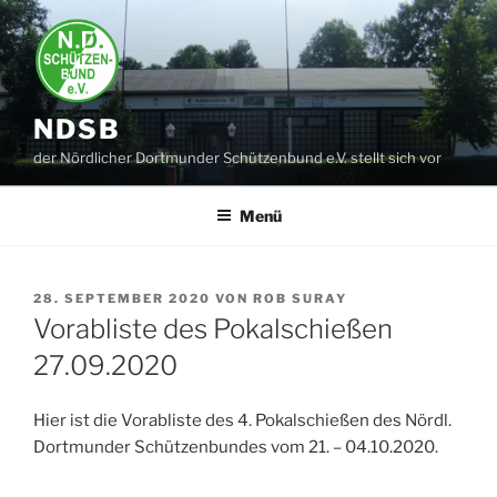
Zum
Inhalt
springen
NDSB
der Nördlicher Dortmunder Schützenbund e.V. stellt sich vor
Menü
VERÖFFENTLICHT
28. SEPTEMBER 2020
VON
ROB SURAY
AM
Vorabliste des Pokalschießen
27.09.2020
Hier ist die Vorabliste des 4. Pokalschießen des Nördl.
Dortmunder Schützenbundes vom 21. – 04.10.2020.