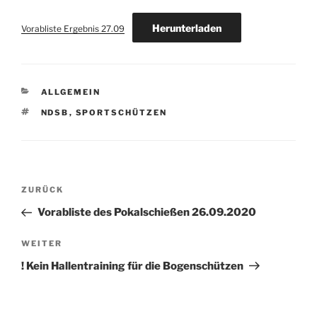
Herunterladen
Vorabliste Ergebnis 27.09
KATEGORIEN
ALLGEMEIN
SCHLAGWÖRTER
NDSB
,
SPORTSCHÜTZEN
Beitragsnavigation
Vorheriger
ZURÜCK
Beitrag
Vorabliste des Pokalschießen 26.09.2020
Nächster
WEITER
Beitrag
! Kein Hallentraining für die Bogenschützen