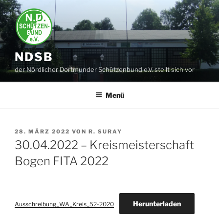
Zum
Inhalt
springen
NDSB
der Nördlicher Dortmunder Schützenbund e.V. stellt sich vor
Menü
VERÖFFENTLICHT
28. MÄRZ 2022
VON
R. SURAY
AM
30.04.2022 – Kreismeisterschaft
Bogen FITA 2022
Herunterladen
Ausschreibung_WA_Kreis_52-2020