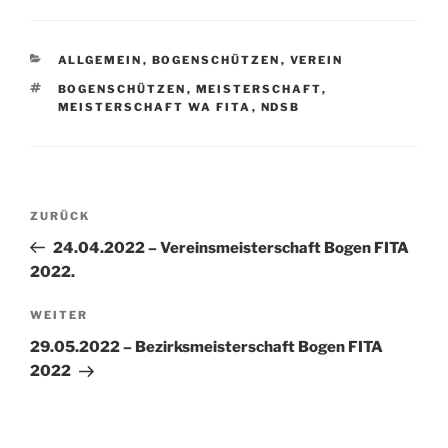
KATEGORIEN
ALLGEMEIN
,
BOGENSCHÜTZEN
,
VEREIN
SCHLAGWÖRTER
BOGENSCHÜTZEN
,
MEISTERSCHAFT
,
MEISTERSCHAFT WA FITA
,
NDSB
Beitragsnavigation
Vorheriger
ZURÜCK
Beitrag
24.04.2022 – Vereinsmeisterschaft Bogen FITA
2022.
Nächster
WEITER
Beitrag
29.05.2022 – Bezirksmeisterschaft Bogen FITA
2022