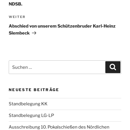
NDSB.
Nächster
WEITER
Beitrag
Abschied von unserem Schützenbruder Karl-Heinz
Slembeck
Suchen
Suche
nach:
NEUESTE BEITRÄGE
Standbelegung KK
Standbelegung LG-LP
Ausschreibung 10. Pokalschießen des Nördlichen