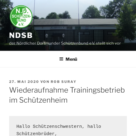
Zum
Inhalt
springen
NDSB
der Nördlicher Dortmunder Schützenbund e.V. stellt sich vor
Menü
VERÖFFENTLICHT
27. MAI 2020
VON
ROB SURAY
AM
Wiederaufnahme Trainingsbetrieb
im Schützenheim
Hallo Schützenschwestern, hallo 
Schützenbrüder,
