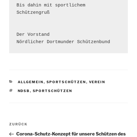
Bis dahin mit sportlichem 
Schützengruß

Der Vorstand 

KATEGORIEN
ALLGEMEIN
,
SPORTSCHÜTZEN
,
VEREIN
SCHLAGWÖRTER
NDSB
,
SPORTSCHÜTZEN
Beitragsnavigation
Vorheriger
ZURÜCK
Beitrag
Corona-Schutz-Konzept für unsere Schützen des